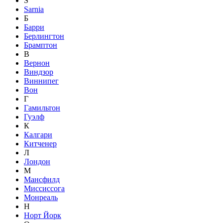
S
Sarnia
Б
Барри
Берлингтон
Брамптон
В
Вернон
Виндзор
Виннипег
Вон
Г
Гамильтон
Гуэлф
К
Калгари
Китченер
Л
Лондон
М
Мансфилд
Миссиссога
Монреаль
Н
Норт Йорк