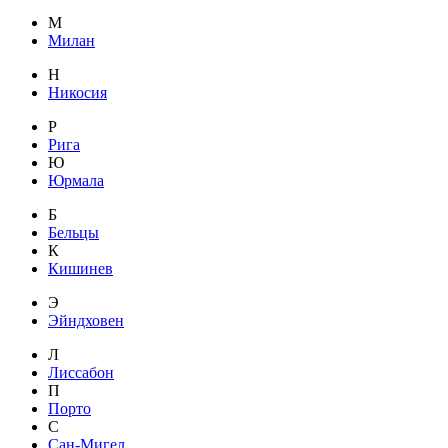
М
Милан
Н
Никосия
Р
Рига
Ю
Юрмала
Б
Бельцы
К
Кишинев
Э
Эйндховен
Л
Лиссабон
П
Порто
С
Сан-Мигел