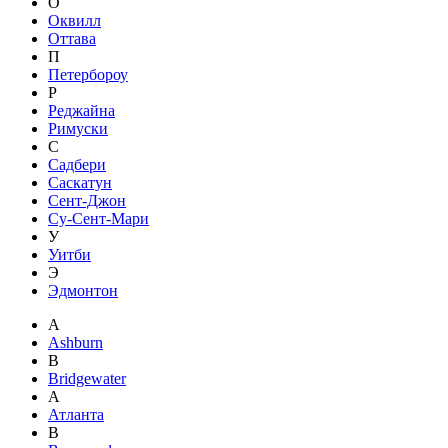
О
Оквилл
Оттава
П
Петербороу
Р
Реджайна
Римуски
С
Садбери
Саскатун
Сент-Джон
Су-Сент-Мари
У
Уитби
Э
Эдмонтон
A
Ashburn
B
Bridgewater
А
Атланта
В