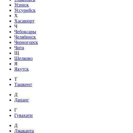
Усинск
Уссурийск
Х
Хасавюрт
Ч
Чебоксары
Челябинск
Черногорск
Чита
Щ
Щелково
Я
Якутск
Т
Ташкент
Д
Дананг
Г
Гувахати
Д
Джакарта