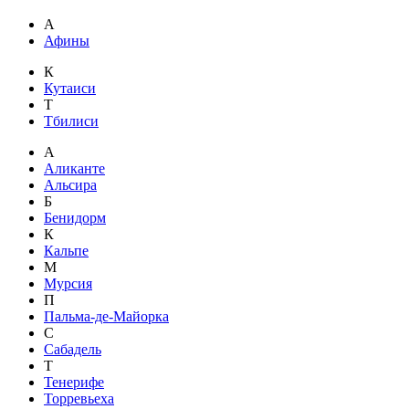
А
Афины
К
Кутаиси
Т
Тбилиси
А
Аликанте
Альсира
Б
Бенидорм
К
Кальпе
М
Мурсия
П
Пальма-де-Майорка
С
Сабадель
Т
Тенерифе
Торревьеха