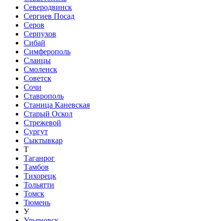
Северодвинск
Сергиев Посад
Серов
Серпухов
Сибай
Симферополь
Сланцы
Смоленск
Советск
Сочи
Ставрополь
Станица Каневская
Старый Оскол
Стрежевой
Сургут
Сыктывкар
Т
Таганрог
Тамбов
Тихорецк
Тольятти
Томск
Тюмень
У
Ульяновск