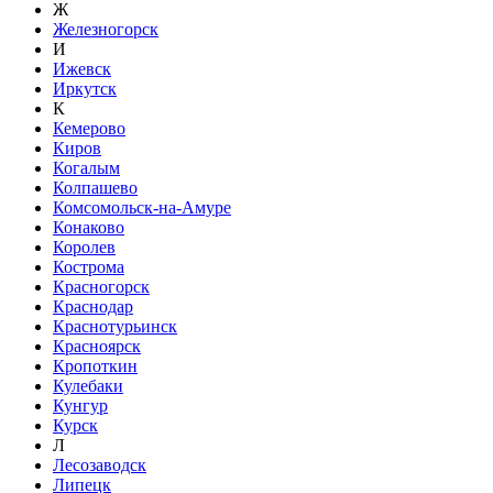
Ж
Железногорск
И
Ижевск
Иркутск
К
Кемерово
Киров
Когалым
Колпашево
Комсомольск-на-Амуре
Конаково
Королев
Кострома
Красногорск
Краснодар
Краснотурьинск
Красноярск
Кропоткин
Кулебаки
Кунгур
Курск
Л
Лесозаводск
Липецк