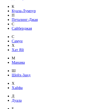
К
Куала-Лумпур
П
Петалинг-Джая
С
Сайберджая
С
Самуи
Х
Хат Яй
М
Манама
Ш
Шейх-Заид
Х
Хайфа
Д
Дуала
Б