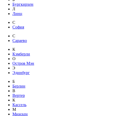
Бургкирхен
Л
Линц
С
София
С
Сараево
К
Кэмберли
О
Остров Мэн
Э
Эдинбург
Б
Берлин
В
Вертер
К
Кассель
М
Мюнхен