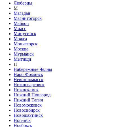
Люберцы
М
Магадан
Магнитогорск
Майкоп
Миасс
Минусинск
Можга
Мончегорск
Москва
Мурманск
Мытищи
Н
Набережные Челны
Наро-Фоминск
Невинномысск
Нижневартовск
Нижнекамск
Нижний Новгород
Нижний Тагил
Новомосковск
Новосибирск
Новошахтинск
Ногинск
Ноябрьск