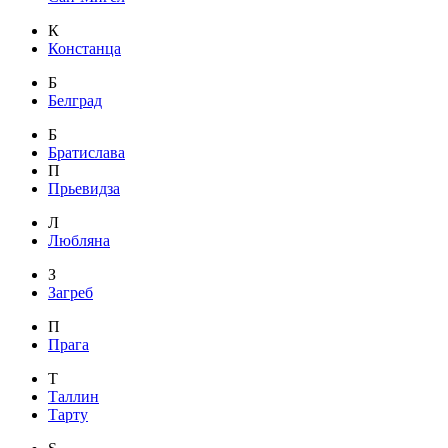
К
Констанца
Б
Белград
Б
Братислава
П
Прьевидза
Л
Любляна
З
Загреб
П
Прага
Т
Таллин
Тарту