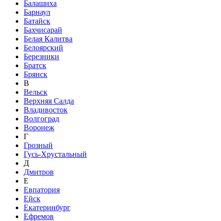
Балашиха
Барнаул
Батайск
Бахчисарай
Белая Калитва
Белоярский
Березники
Братск
Брянск
В
Вельск
Верхняя Салда
Владивосток
Волгоград
Воронеж
Г
Грозный
Гусь-Хрустальный
Д
Дмитров
Е
Евпатория
Ейск
Екатеринбург
Ефремов