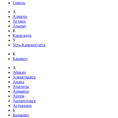
Гомель
А
Алматы
Астана
Атырау
К
Караганда
У
Усть-Каменогорск
К
Каракол
А
Абакан
Альметьевск
Анапа
Апатиты
Армавир
Артем
Архангельск
Астрахань
Б
Балаково