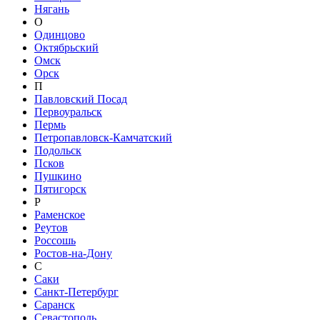
Нягань
О
Одинцово
Октябрьский
Омск
Орск
П
Павловский Посад
Первоуральск
Пермь
Петропавловск-Камчатский
Подольск
Псков
Пушкино
Пятигорск
Р
Раменское
Реутов
Россошь
Ростов-на-Дону
С
Саки
Санкт-Петербург
Саранск
Севастополь