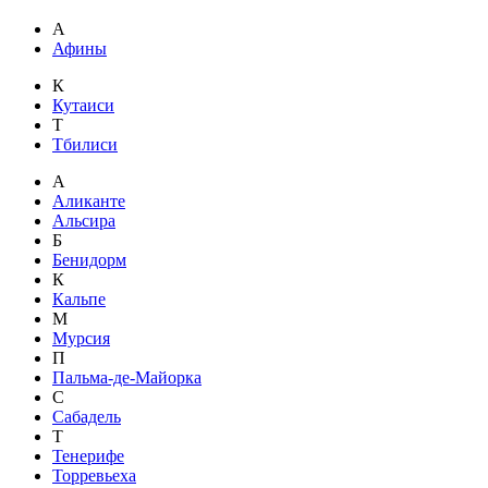
А
Афины
К
Кутаиси
Т
Тбилиси
А
Аликанте
Альсира
Б
Бенидорм
К
Кальпе
М
Мурсия
П
Пальма-де-Майорка
С
Сабадель
Т
Тенерифе
Торревьеха