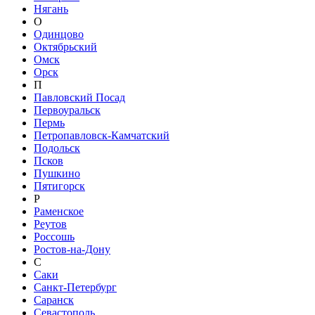
Нягань
О
Одинцово
Октябрьский
Омск
Орск
П
Павловский Посад
Первоуральск
Пермь
Петропавловск-Камчатский
Подольск
Псков
Пушкино
Пятигорск
Р
Раменское
Реутов
Россошь
Ростов-на-Дону
С
Саки
Санкт-Петербург
Саранск
Севастополь