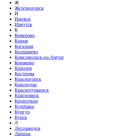
Ж
Железногорск
И
Ижевск
Иркутск
К
Кемерово
Киров
Когалым
Колпашево
Комсомольск-на-Амуре
Конаково
Королев
Кострома
Красногорск
Краснодар
Краснотурьинск
Красноярск
Кропоткин
Кулебаки
Кунгур
Курск
Л
Лесозаводск
Липецк