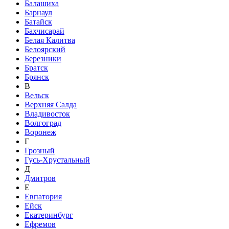
Балашиха
Барнаул
Батайск
Бахчисарай
Белая Калитва
Белоярский
Березники
Братск
Брянск
В
Вельск
Верхняя Салда
Владивосток
Волгоград
Воронеж
Г
Грозный
Гусь-Хрустальный
Д
Дмитров
Е
Евпатория
Ейск
Екатеринбург
Ефремов