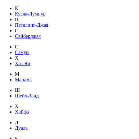
К
Куала-Лумпур
П
Петалинг-Джая
С
Сайберджая
С
Самуи
Х
Хат Яй
М
Манама
Ш
Шейх-Заид
Х
Хайфа
Д
Дуала
Б