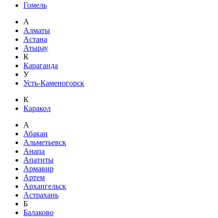
Гомель
А
Алматы
Астана
Атырау
К
Караганда
У
Усть-Каменогорск
К
Каракол
А
Абакан
Альметьевск
Анапа
Апатиты
Армавир
Артем
Архангельск
Астрахань
Б
Балаково