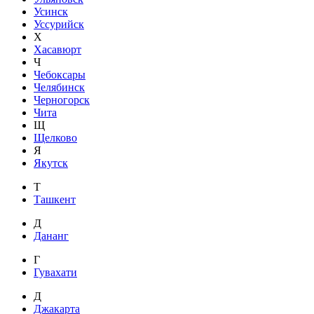
Усинск
Уссурийск
Х
Хасавюрт
Ч
Чебоксары
Челябинск
Черногорск
Чита
Щ
Щелково
Я
Якутск
Т
Ташкент
Д
Дананг
Г
Гувахати
Д
Джакарта