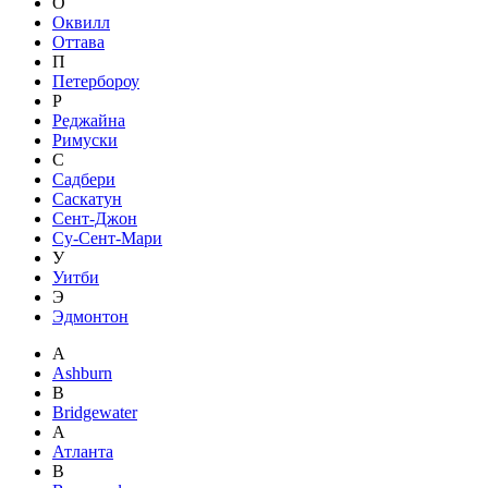
О
Оквилл
Оттава
П
Петербороу
Р
Реджайна
Римуски
С
Садбери
Саскатун
Сент-Джон
Су-Сент-Мари
У
Уитби
Э
Эдмонтон
A
Ashburn
B
Bridgewater
А
Атланта
В