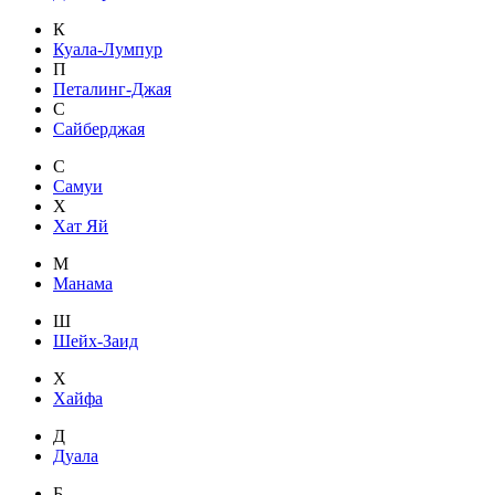
К
Куала-Лумпур
П
Петалинг-Джая
С
Сайберджая
С
Самуи
Х
Хат Яй
М
Манама
Ш
Шейх-Заид
Х
Хайфа
Д
Дуала
Б