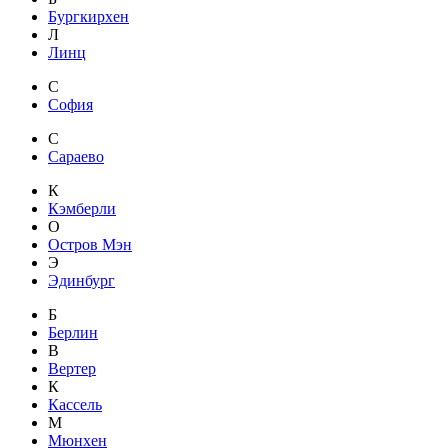
Бургкирхен
Л
Линц
С
София
С
Сараево
К
Кэмберли
О
Остров Мэн
Э
Эдинбург
Б
Берлин
В
Вертер
К
Кассель
М
Мюнхен