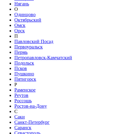
Нягань
О
Одинцово
Октябрьский
Омск
Орск
П
Павловский Посад
Первоуральск
Пермь
Петропавловск-Камчатский
Подольск
Псков
Пушкино
Пятигорск
Р
Раменское
Реутов
Россошь
Ростов-на-Дону
С
Саки
Санкт-Петербург
Саранск
Севастополь