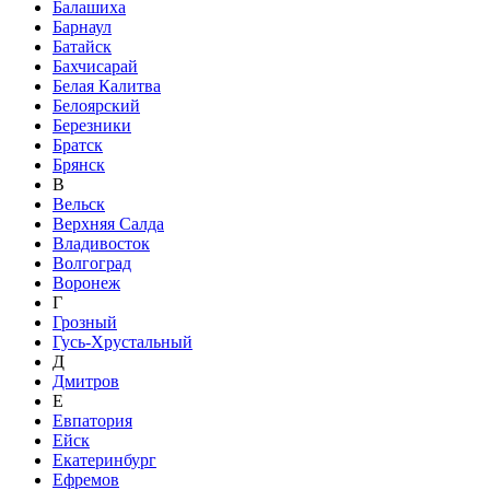
Балашиха
Барнаул
Батайск
Бахчисарай
Белая Калитва
Белоярский
Березники
Братск
Брянск
В
Вельск
Верхняя Салда
Владивосток
Волгоград
Воронеж
Г
Грозный
Гусь-Хрустальный
Д
Дмитров
Е
Евпатория
Ейск
Екатеринбург
Ефремов