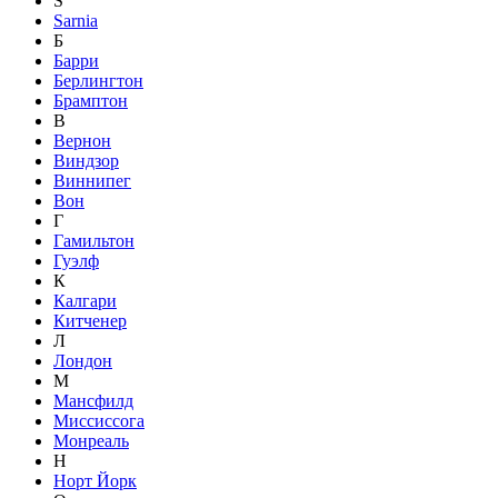
S
Sarnia
Б
Барри
Берлингтон
Брамптон
В
Вернон
Виндзор
Виннипег
Вон
Г
Гамильтон
Гуэлф
К
Калгари
Китченер
Л
Лондон
М
Мансфилд
Миссиссога
Монреаль
Н
Норт Йорк