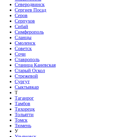
Северодвинск
Сергиев Посад
Серов
Серпухов
Сибай
Симферополь
Сланцы
Смоленск
Советск
Сочи
Ставрополь
Станица Каневская
Старый Оскол
Стрежевой
Сургут
Сыктывкар
Т
Таганрог
Тамбов
Тихорецк
Тольятти
Томск
Тюмень
У
Ульяновск