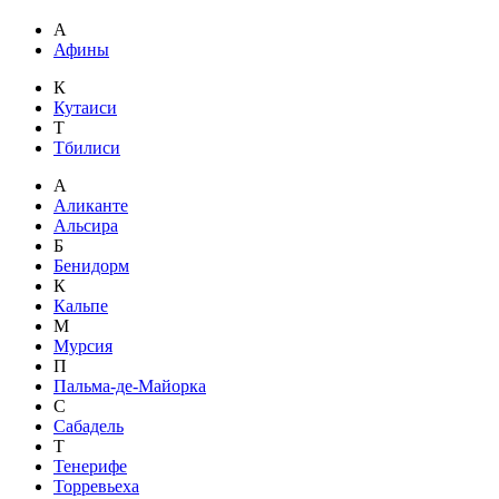
А
Афины
К
Кутаиси
Т
Тбилиси
А
Аликанте
Альсира
Б
Бенидорм
К
Кальпе
М
Мурсия
П
Пальма-де-Майорка
С
Сабадель
Т
Тенерифе
Торревьеха