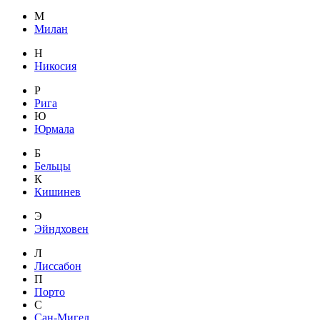
М
Милан
Н
Никосия
Р
Рига
Ю
Юрмала
Б
Бельцы
К
Кишинев
Э
Эйндховен
Л
Лиссабон
П
Порто
С
Сан-Мигел