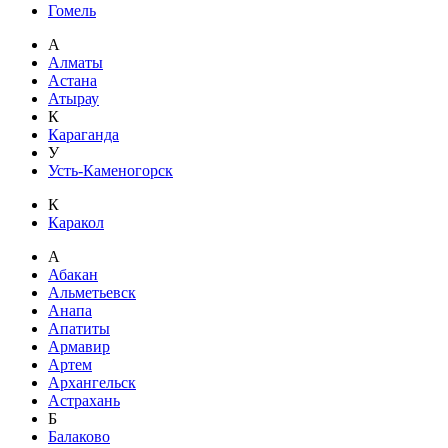
Гомель
А
Алматы
Астана
Атырау
К
Караганда
У
Усть-Каменогорск
К
Каракол
А
Абакан
Альметьевск
Анапа
Апатиты
Армавир
Артем
Архангельск
Астрахань
Б
Балаково