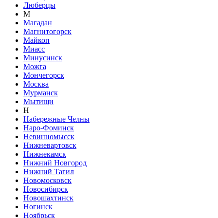
Люберцы
М
Магадан
Магнитогорск
Майкоп
Миасс
Минусинск
Можга
Мончегорск
Москва
Мурманск
Мытищи
Н
Набережные Челны
Наро-Фоминск
Невинномысск
Нижневартовск
Нижнекамск
Нижний Новгород
Нижний Тагил
Новомосковск
Новосибирск
Новошахтинск
Ногинск
Ноябрьск