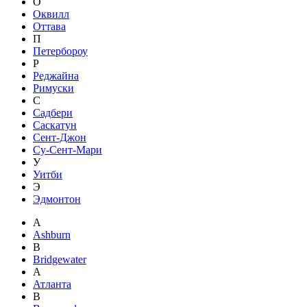
О
Оквилл
Оттава
П
Петербороу
Р
Реджайна
Римуски
С
Садбери
Саскатун
Сент-Джон
Су-Сент-Мари
У
Уитби
Э
Эдмонтон
A
Ashburn
B
Bridgewater
А
Атланта
В