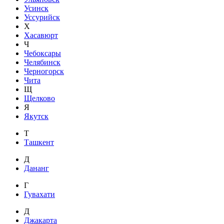
Усинск
Уссурийск
Х
Хасавюрт
Ч
Чебоксары
Челябинск
Черногорск
Чита
Щ
Щелково
Я
Якутск
Т
Ташкент
Д
Дананг
Г
Гувахати
Д
Джакарта