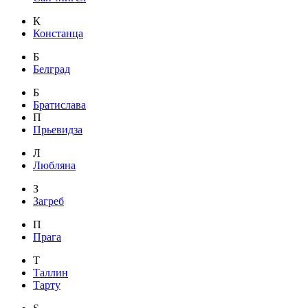
К
Констанца
Б
Белград
Б
Братислава
П
Прьевидза
Л
Любляна
З
Загреб
П
Прага
Т
Таллин
Тарту