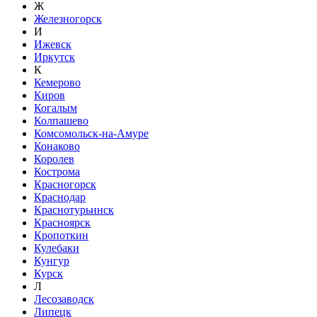
Ж
Железногорск
И
Ижевск
Иркутск
К
Кемерово
Киров
Когалым
Колпашево
Комсомольск-на-Амуре
Конаково
Королев
Кострома
Красногорск
Краснодар
Краснотурьинск
Красноярск
Кропоткин
Кулебаки
Кунгур
Курск
Л
Лесозаводск
Липецк